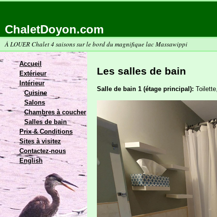
ChaletDoyon.com
À LOUER Chalet 4 saisons sur le bord du magnifique lac Massawippi
Accueil
Les salles de bain
Extérieur
Intérieur
Salle de bain 1 (étage principal):
Toilette
Cuisine
Salons
Chambres à coucher
Salles de bain
Prix & Conditions
Sites à visitez
Contactez-nous
English